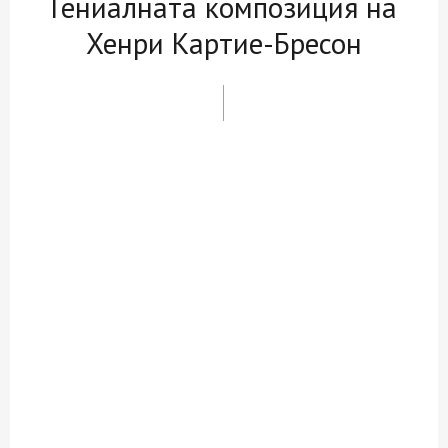
Гениалната композиция на
Хенри Картие-Бресон