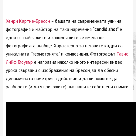
Хенри Картие-Бресон
– бащата на съвременната улична
фотография и майстор на така наречения
“candid shot”
е
едно от най-ярките и запомнящите се имена във
фотографията въобще. Характерно за неговите кадри са
уникалната “геометрията” и композиция. Фотографът
Тавис
Лийф Глоувър
е направил няколко много интересни видео
урока свързани с изображения на Бресон, за да обясни
динамичната симетрия в действие и да ви помогне да
разберете (и да я приложите) във вашите собствени снимки.